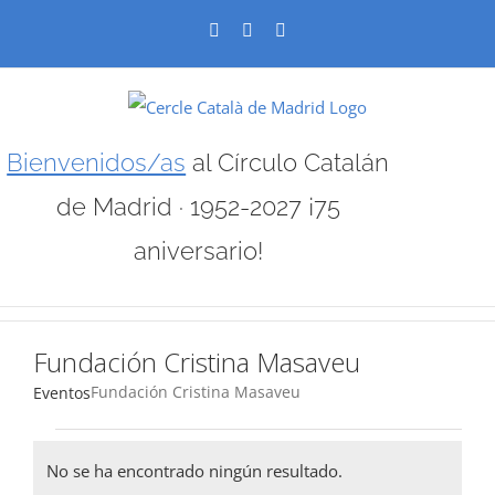
Skip
Facebook
X
Instagram
to
content
Bienvenidos/as
al Círculo Catalán
de Madrid · 1952-2027 ¡75
aniversario!
Fundación Cristina Masaveu
Fundación Cristina Masaveu
Eventos
Eventos
No se ha encontrado ningún resultado.
Aviso