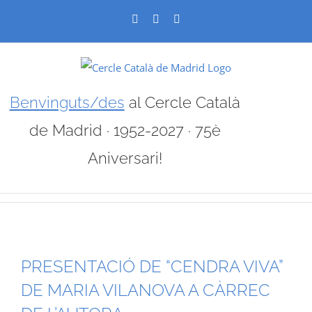
Skip
Facebook
X
Instagram
to
content
Benvinguts/des
al Cercle Català
de Madrid · 1952-2027 · 75è
Aniversari!
PRESENTACIÓ DE “CENDRA VIVA”
DE MARIA VILANOVA A CÀRREC