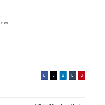
la
se en
d
Facebook
X
LinkedIn
Tumblr
Pinterest