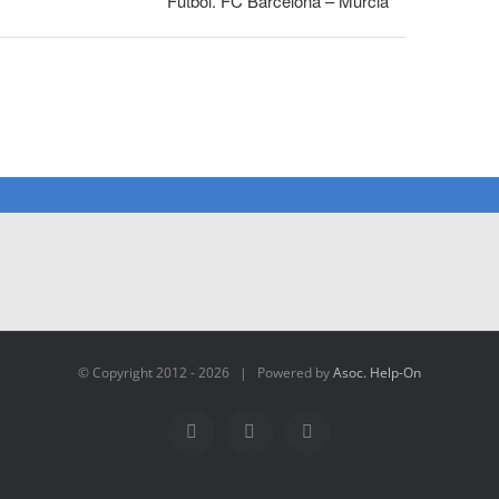
Fútbol. FC Barcelona – Murcia
© Copyright 2012 -
2026 | Powered by
Asoc. Help-On
Facebook
X
Instagram