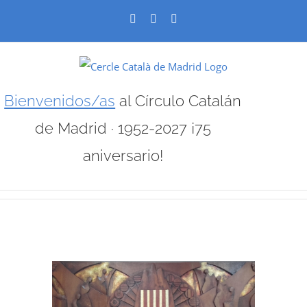
Skip
Facebook
X
Instagram
to
content
Bienvenidos/as
al Círculo Catalán
de Madrid · 1952-2027 ¡75
aniversario!
View
Larger