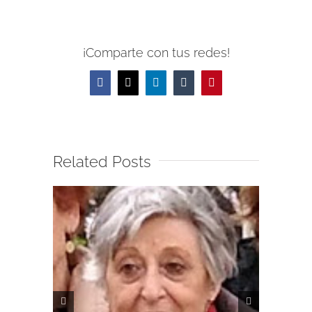
¡Comparte con tus redes!
Facebook
X
LinkedIn
Tumblr
Pinterest
Related Posts
PÉSAME
DE NUE
JOSÉ O
Julio 4th, 