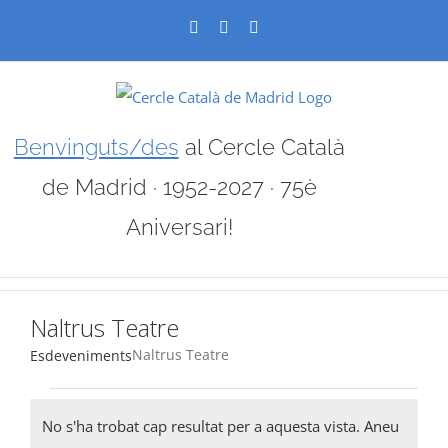
Skip
Facebook
X
Instagram
to
content
Benvinguts/des
al Cercle Català
de Madrid · 1952-2027 · 75è
Aniversari!
Naltrus Teatre
Naltrus Teatre
Esdeveniments
Esdeveniments
No s'ha trobat cap resultat per a aquesta vista. Aneu