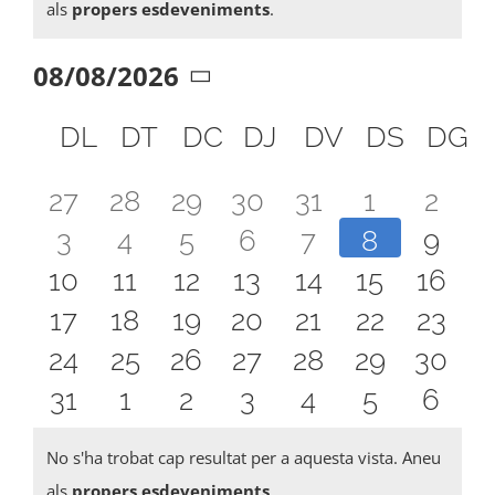
Notice
als
propers esdeveniments
.
08/08/2026
Selecciona
Calendari
una
DL
DILLUNS
DT
DIMARTS
DC
DIMECRES
DJ
DIJOUS
DV
DIVENDRE
DS
DISSA
DG
D
data.
de
0
0
0
0
0
0
0
27
28
29
30
31
1
2
Esdeveniments
0
0
0
0
0
0
0
3
4
5
6
7
8
9
esdeveniments
esdeveniments
esdeveniments
esdeveniments
esdeveniments
esdeveni
esde
0
0
0
0
0
0
0
10
11
12
13
14
15
16
esdeveniments
esdeveniments
esdeveniments
esdeveniments
esdeveniment
esdeveni
esde
0
0
0
0
0
0
0
17
18
19
20
21
22
23
esdeveniments
esdeveniments
esdeveniments
esdeveniments
esdeveniments
esdevenim
esdev
0
0
0
0
0
0
0
24
25
26
27
28
29
30
esdeveniments
esdeveniments
esdeveniments
esdeveniments
esdeveniments
esdevenim
esdev
0
0
0
0
0
0
0
31
1
2
3
4
5
6
esdeveniments
esdeveniments
esdeveniments
esdeveniments
esdeveniments
esdevenim
esdev
esdeveniments
esdeveniments
esdeveniments
esdeveniments
esdeveniment
esdeveni
esde
No s'ha trobat cap resultat per a aquesta vista. Aneu
Notice
als
propers esdeveniments
.