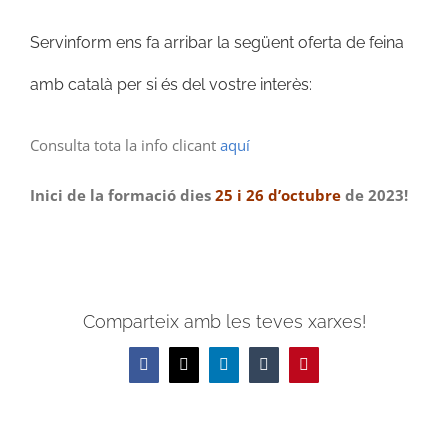
Image
Servinform
ens fa arribar la següent oferta de feina
amb català per si és del vostre interès:
Consulta tota la info clicant
aquí
Inici de la formació dies
25 i 26 d’octubre
de 2023!
Comparteix amb les teves xarxes!
Facebook
X
LinkedIn
Tumblr
Pinterest