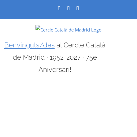
Skip
Facebook
X
Instagram
to
content
Benvinguts/des
al Cercle Català
de Madrid · 1952-2027 · 75è
Aniversari!
View
Larger