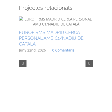
Projectes relacionats
EUROFIRMS MADRID CERCA
NÚRIA 
PERSONAL AMB C1/NADIU DE
CLÍNICA
CATALÀ
A MADRI
Juny 22nd, 2026
|
0 Comentaris
CATALÀ
Juny 1st, 