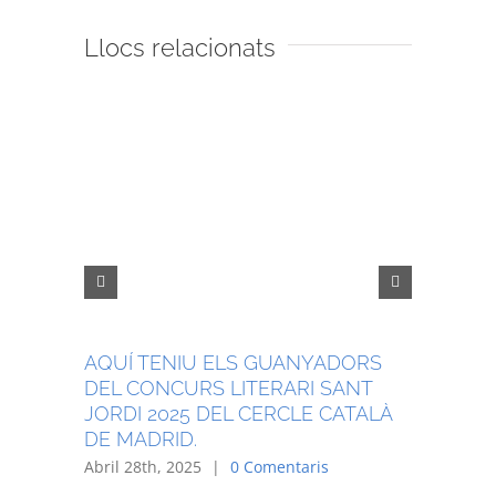
Llocs relacionats
AQUÍ TENIU ELS GUANYADORS
AQUÍ T
DEL CONCURS LITERARI SANT
DEL CO
JORDI 2025 DEL CERCLE CATALÀ
JORDI 2
DE MADRID.
DE MAD
Abril 28th, 2025
|
0 Comentaris
Abril 29th