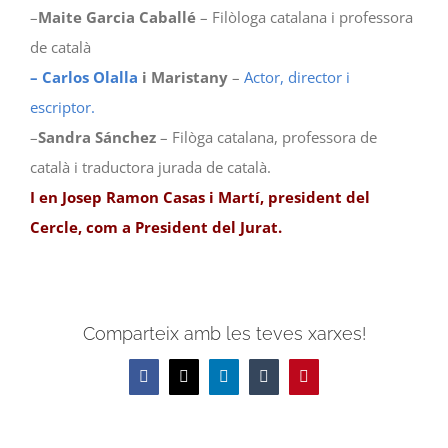
–
Maite Garcia Caballé
– Filòloga catalana i professora
de català
– Carlos Olalla
i Maristany
–
Actor, director i
escriptor.
–
Sandra Sánchez
– Filòga catalana, professora de
català i traductora jurada de català.
I en Josep Ramon Casas i Martí, president del
Cercle, com a President del Jurat.
Comparteix amb les teves xarxes!
Facebook
X
LinkedIn
Tumblr
Pinterest