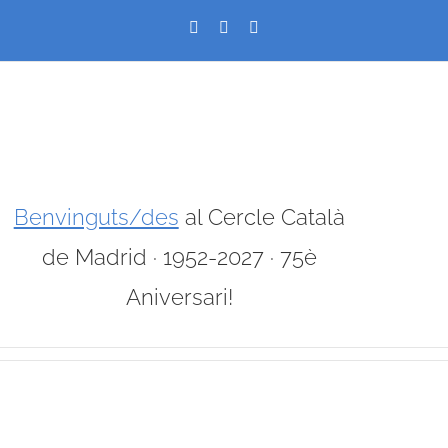
Skip
Facebook
X
Instagram
to
content
Benvinguts/des
al Cercle Català
de Madrid · 1952-2027 · 75è
Aniversari!